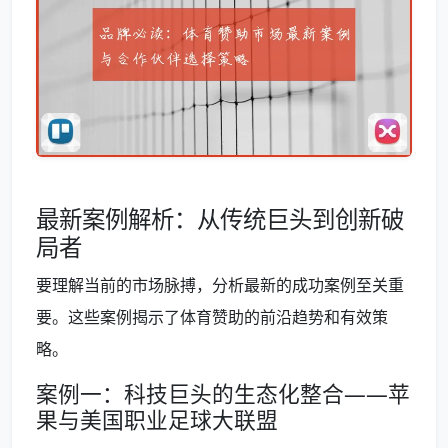
最新案例解析：从传统巨头到创新破
局者
要理解当前的市场脉搏，分析最新的成功案例至关重
要。这些案例揭示了体育赞助的前沿趋势和有效策
略。
案例一：科技巨头的生态化整合——苹
果与美国职业足球大联盟