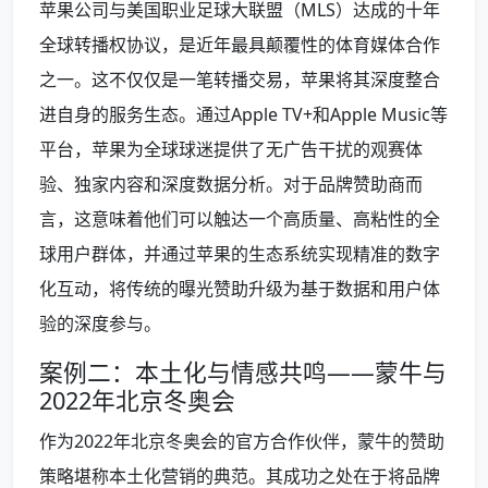
苹果公司与美国职业足球大联盟（MLS）达成的十年
全球转播权协议，是近年最具颠覆性的体育媒体合作
之一。这不仅仅是一笔转播交易，苹果将其深度整合
进自身的服务生态。通过Apple TV+和Apple Music等
平台，苹果为全球球迷提供了无广告干扰的观赛体
验、独家内容和深度数据分析。对于品牌赞助商而
言，这意味着他们可以触达一个高质量、高粘性的全
球用户群体，并通过苹果的生态系统实现精准的数字
化互动，将传统的曝光赞助升级为基于数据和用户体
验的深度参与。
案例二：本土化与情感共鸣——蒙牛与
2022年北京冬奥会
作为2022年北京冬奥会的官方合作伙伴，蒙牛的赞助
策略堪称本土化营销的典范。其成功之处在于将品牌