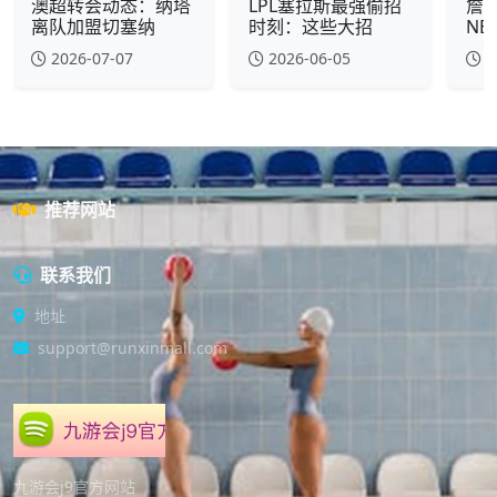
澳超转会动态：纳塔
LPL塞拉斯最强偷招
詹
离队加盟切塞纳
时刻：这些大招
NB
2026-07-07
2026-06-05
2
推荐网站
联系我们
地址
support@runxinmall.com
九游会j9官方网站