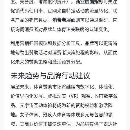
度、美誉度、考虑度的提升）。
商业层面指标
可关注
促销代码使用率、官网来自特定活动的流量转化、联
名产品的销售数据。
消费者层面
则可以通过调研，直
接询问消费者对品牌与体育IP关联度的认知变化。
利用营销归因模型和数据分析工具，品牌可以更清晰
地勾勒出赞助活动对消费者决策旅程的影响，从而优
化未来的赞助策略和激活预算分配。
未来趋势与品牌行动建议
展望未来，体育赞助市场将继续向数字化、体验化、
价值导向化发展。虚拟现实（VR）观赛、NFT数字藏
品、元宇宙互动体验将成为新的赞助权益和激活阵
地。女子体育、残疾人体育等体现多元与包容的领
域，其商业价值正被快速重估，为品牌提供了表达社