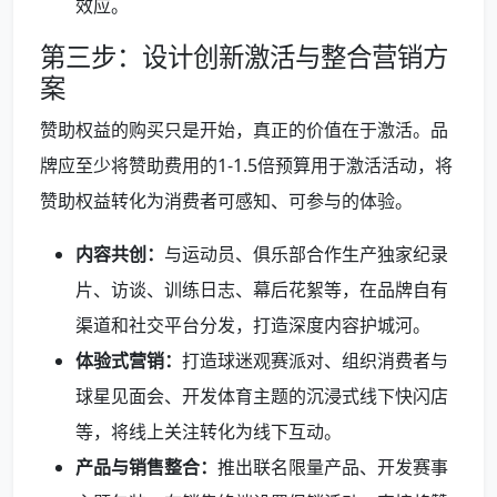
效应。
第三步：设计创新激活与整合营销方
案
赞助权益的购买只是开始，真正的价值在于激活。品
牌应至少将赞助费用的1-1.5倍预算用于激活活动，将
赞助权益转化为消费者可感知、可参与的体验。
内容共创：
与运动员、俱乐部合作生产独家纪录
片、访谈、训练日志、幕后花絮等，在品牌自有
渠道和社交平台分发，打造深度内容护城河。
体验式营销：
打造球迷观赛派对、组织消费者与
球星见面会、开发体育主题的沉浸式线下快闪店
等，将线上关注转化为线下互动。
产品与销售整合：
推出联名限量产品、开发赛事