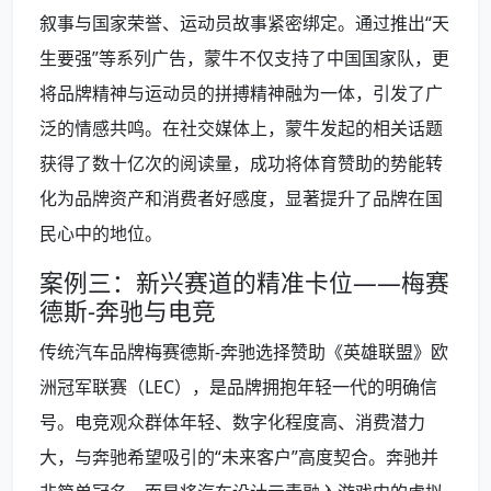
叙事与国家荣誉、运动员故事紧密绑定。通过推出“天
生要强”等系列广告，蒙牛不仅支持了中国国家队，更
将品牌精神与运动员的拼搏精神融为一体，引发了广
泛的情感共鸣。在社交媒体上，蒙牛发起的相关话题
获得了数十亿次的阅读量，成功将体育赞助的势能转
化为品牌资产和消费者好感度，显著提升了品牌在国
民心中的地位。
案例三：新兴赛道的精准卡位——梅赛
德斯-奔驰与电竞
传统汽车品牌梅赛德斯-奔驰选择赞助《英雄联盟》欧
洲冠军联赛（LEC），是品牌拥抱年轻一代的明确信
号。电竞观众群体年轻、数字化程度高、消费潜力
大，与奔驰希望吸引的“未来客户”高度契合。奔驰并