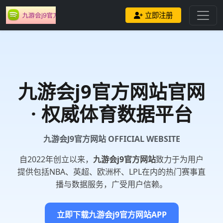
立即注册
九游会j9官方网站
官网
· 权威体育数据平台
九游会J9官方网站 OFFICIAL WEBSITE
自2022年创立以来，
九游会j9官方网站
致力于为用户
提供包括NBA、英超、欧洲杯、LPL在内的热门赛事直
播与数据服务，广受用户信赖。
立即下载九游会j9官方网站APP