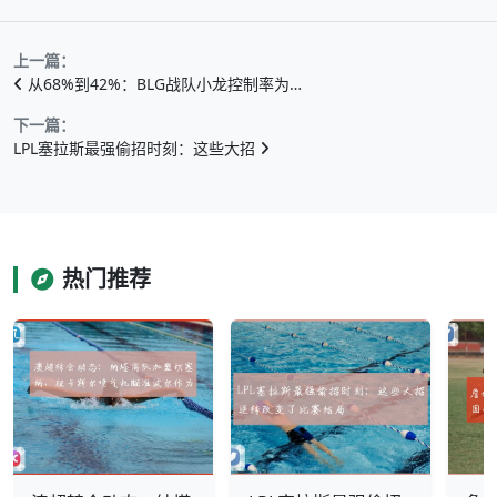
上一篇：
从68%到42%：BLG战队小龙控制率为…
下一篇：
LPL塞拉斯最强偷招时刻：这些大招
热门推荐