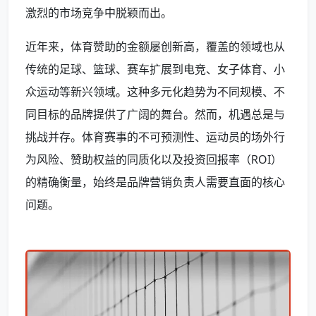
激烈的市场竞争中脱颖而出。
近年来，体育赞助的金额屡创新高，覆盖的领域也从
传统的足球、篮球、赛车扩展到电竞、女子体育、小
众运动等新兴领域。这种多元化趋势为不同规模、不
同目标的品牌提供了广阔的舞台。然而，机遇总是与
挑战并存。体育赛事的不可预测性、运动员的场外行
为风险、赞助权益的同质化以及投资回报率（ROI）
的精确衡量，始终是品牌营销负责人需要直面的核心
问题。