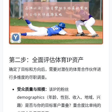
第二步：全面评估体育IP资产
确定了目标和方向后，需要对潜在的体育合作伙伴进
行多维度的尽职调查。
受众质量与规模：
该IP的粉丝
demographics（年龄、性别、收入、地域、兴
趣）是否与你的目标客户重叠？重合度比单纯的