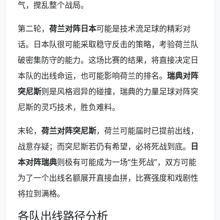
气，搅乱整个战局。
第二轮，
荷兰对阵日本
可能是技术流足球的精彩对
话。日本队很可能采取稳守反击的策略，考验荷兰队
破密集防守的能力。这场比赛的结果，将直接决定日
本队的出线命运，也可能影响荷兰的排名。
瑞典对阵
突尼斯
则是风格迥异的碰撞，瑞典的力量足球对阵突
尼斯的灵巧技术，胜负难料。
末轮，
荷兰对阵突尼斯
，荷兰可能届时已提前出线，
战意存疑；而突尼斯若仍有希望，必将死战到底。
日
本对阵瑞典
则极有可能成为一场“生死战”，双方可能
为了一个出线名额展开直接血拼，比赛强度和戏剧性
将拉到满格。
各队出线路径分析