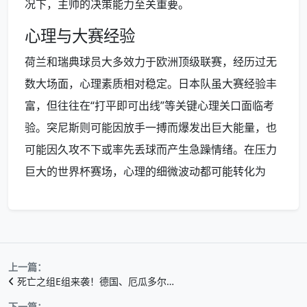
况下，主帅的决策能力至关重要。
心理与大赛经验
荷兰和瑞典球员大多效力于欧洲顶级联赛，经历过无
数大场面，心理素质相对稳定。日本队虽大赛经验丰
富，但往往在“打平即可出线”等关键心理关口面临考
验。突尼斯则可能因放手一搏而爆发出巨大能量，也
可能因久攻不下或率先丢球而产生急躁情绪。在压力
巨大的世界杯赛场，心理的细微波动都可能转化为
上一篇：
死亡之组E组来袭！德国、厄瓜多尔…
下一篇：