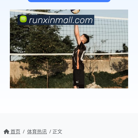
首页
/
体育热讯
/ 正文