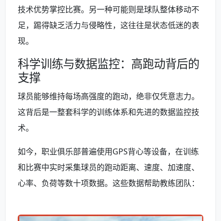
技术优势掌控比赛。另一种可能则是球队整体移动不
足，踢得缺乏活力与侵略性，这往往是状态低迷的表
现。
科学训练与数据监控：高跑动背后的
支撑
球员能够维持每场高强度的跑动，绝非仅凭意志力。
这背后是一整套科学的训练体系和先进的数据监控技
术。
如今，职业俱乐部普遍使用GPS背心等设备，在训练
和比赛中实时采集球员的跑动距离、速度、加速度、
心率、负荷等数十项数据。这些数据帮助教练团队：