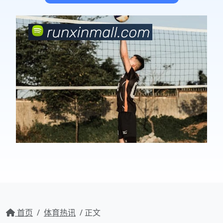
首页
/
体育热讯
/ 正文