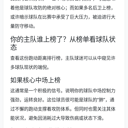
着他是球队攻防的绝对核心；而如果多名后卫上榜，
或许暗示球队在比赛中承受了巨大压力，被迫进行大
量防守移动。
你的主队谁上榜了？从榜单看球队状
态
查看这份跑动距离排行榜，主队球迷可以从中窥见许
多球队现状的端倪。
如果核心中场上榜
这通常是一个积极的信号。说明你的球队中场控制力
强劲，运转良好。这位球员很可能是球队的“肺”，通
过不懈的跑动支撑着攻防体系。但同时也需关注其体
能状况，避免因消耗过大导致伤病或状态下滑。