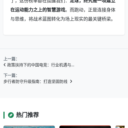
了，这份榜单都在提醒我们：
足球，终究是一项建立
在运动能力之上的智慧游戏
。而跑动，正是连接身体
与思维，将战术蓝图转化为场上现实的最关键桥梁。
上一篇：
政策扶持下的中国电竞：行业机遇与…
下一篇：
步行者防守升级指南：打造坚固防线
热门推荐